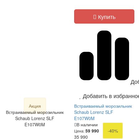
Купить
До
Добавить в избранно
Акция
Встраиваемый морозильник
Встраиваемый морозильник
Schaub Lorenz SLF
Schaub Lorenz SLF
E107W0M
E107W0M
В наличии
59 990
-40%
Цена:
35 990