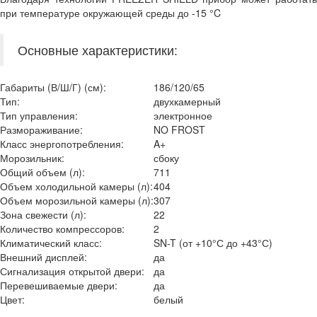
при температуре окружающей среды до -15 °C
Основные характеристики:
Габариты (В/Ш/Г) (см):
186/120/65
Тип:
двухкамерный
Тип управления:
электронное
Размораживание:
NO FROST
Класс энергопотребления:
A+
Морозильник:
сбоку
Общий объем (л):
711
Объем холодильной камеры (л):
404
Объем морозильной камеры (л):
307
Зона свежести (л):
22
Количество компрессоров:
2
Климатический класс:
SN-T (от +10°С до +43°С)
Внешний дисплей:
да
Сигнализация открытой двери:
да
Перевешиваемые двери:
да
Цвет:
белый