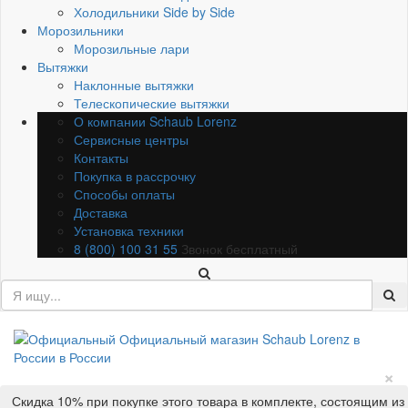
Холодильники Side by Side
Морозильники
Морозильные лари
Вытяжки
Наклонные вытяжки
Телескопические вытяжки
О компании Schaub Lorenz
Сервисные центры
Контакты
Покупка в рассрочку
Способы оплаты
Доставка
Установка техники
8 (800) 100 31 55
Звонок бесплатный
×
Скидка 10% при покупке этого товара в комплекте, состоящим из