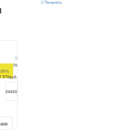
Печатать
я
146 970
-20%
7 570
руб.
29400
чии