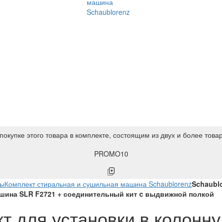
машина
Schaublorenz
покупке этого товара в комплекте, состоящим из двух и более това
PROMO10
ны
Комплект стиральная и сушильная машина Schaublorenz
Schaubl
шина SLR F2721 + соединительный кит c выдвижной полкой
т для установки в колонну