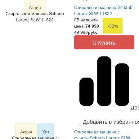
Акция
Стиральная машина Schaub
Стиральная машина Schaub
Lorenz SLW T1622
Lorenz SLW T1622
В наличии
74 990
-33%
Цена:
49 990
руб.
Купить
До
Добавить в избранно
Акция
Хит
Стиральная машина с
Стиральная машина с
сушкой Schaub Lorenz SLW