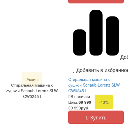
До
Добавить в избранно
Акция
Стиральная машина с
Стиральная машина с
сушкой Schaub Lorenz SLW
сушкой Schaub Lorenz SLW
CW0245 I
CW0245 I
В наличии
69 990
-43%
Цена:
39 990
руб.
Купить