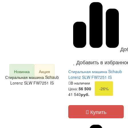
До
Добавить в избранно
Новинка
Акция
Стиральная машина Schaub
Стиральная машина Schaub
Lorenz SLW FW7251 IS
Lorenz SLW FW7251 IS
В наличии
56 500
-26%
Цена:
41 540
руб.
Купить