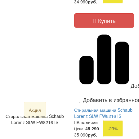
34 990
руб.
Купить
До
Добавить в избранно
Акция
Стиральная машина Schaub
Стиральная машина Schaub
Lorenz SLW FW8216 IS
Lorenz SLW FW8216 IS
В наличии
45 290
-23%
Цена:
35 090
руб.