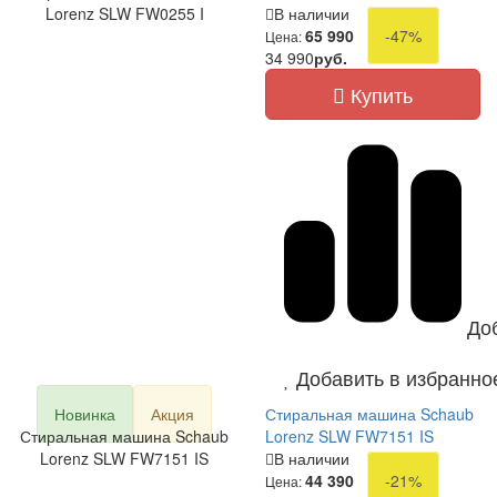
Lorenz SLW FW0255 I
В наличии
65 990
-47%
Цена:
34 990
руб.
Купить
До
Добавить в избранно
Новинка
Акция
Стиральная машина Schaub
Стиральная машина Schaub
Lorenz SLW FW7151 IS
Lorenz SLW FW7151 IS
В наличии
44 390
-21%
Цена: