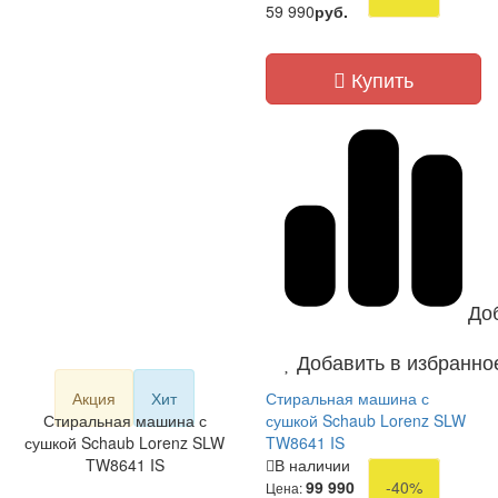
59 990
руб.
Купить
До
Добавить в избранно
Акция
Хит
Стиральная машина с
Стиральная машина с
сушкой Schaub Lorenz SLW
сушкой Schaub Lorenz SLW
TW8641 IS
TW8641 IS
В наличии
99 990
-40%
Цена: