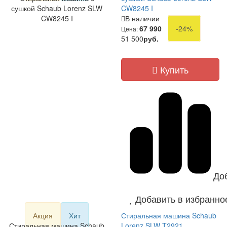
сушкой Schaub Lorenz SLW
CW8245 I
CW8245 I
В наличии
67 990
-24%
Цена:
51 500
руб.
Купить
До
Добавить в избранно
Акция
Хит
Стиральная машина Schaub
Стиральная машина Schaub
Lorenz SLW T2921