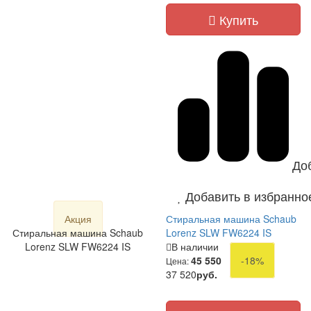
Купить
До
Добавить в избранно
Акция
Стиральная машина Schaub
Стиральная машина Schaub
Lorenz SLW FW6224 IS
Lorenz SLW FW6224 IS
В наличии
45 550
-18%
Цена:
37 520
руб.