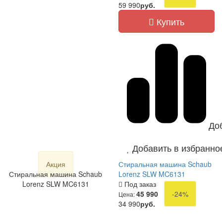
59 990
руб.
Купить
До
Добавить в избранно
Акция
Стиральная машина Schaub
Стиральная машина Schaub
Lorenz SLW MC6131
Lorenz SLW MC6131
Под заказ
45 990
-24%
Цена:
34 990
руб.