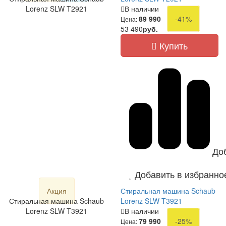
Lorenz SLW T2921
В наличии
89 990
-41%
Цена:
53 490
руб.
Купить
До
Добавить в избранно
Акция
Стиральная машина Schaub
Стиральная машина Schaub
Lorenz SLW T3921
Lorenz SLW T3921
В наличии
79 990
-25%
Цена: