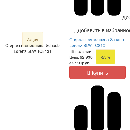
До
Добавить в избранно
Акция
Стиральная машина Schaub
Стиральная машина Schaub
Lorenz SLW TC8131
Lorenz SLW TC8131
В наличии
62 990
-29%
Цена:
44 990
руб.
Купить