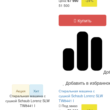
67 990
-24%
Цена:
51 500
Купить
До
Добавить в избранно
Акция
Хит
Стиральная машина с
Стиральная машина с
сушкой Schaub Lorenz SLW
сушкой Schaub Lorenz SLW
TW8441 I
TW8441 I
Под заказ