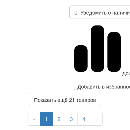
Уведомить о наличи
До
Добавить в избранно
Показать ещё 21 товаров
Назад
Назад
Назад
Назад
Назад
Назад
«
1
2
3
4
»