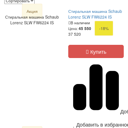
Акция
Стиральная машина Schaub
Стиральная машина Schaub
Lorenz SLW FW6224 IS
Lorenz SLW FW6224 IS
В наличии
45 550
-18%
Цена:
37 520
Купить
До
Добавить в избранно