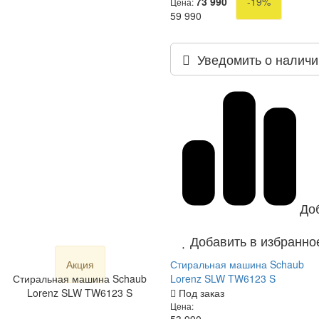
73 990
-19%
Цена:
59 990
Уведомить о наличи
До
Добавить в избранно
Акция
Стиральная машина Schaub
Стиральная машина Schaub
Lorenz SLW TW6123 S
Lorenz SLW TW6123 S
Под заказ
Цена: