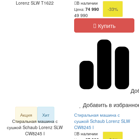
Lorenz SLW T1622
В наличии
74 990
-33%
Цена:
49 990
Купить
До
Добавить в избранно
Акция
Хит
Стиральная машина с
Стиральная машина с
сушкой Schaub Lorenz SLW
сушкой Schaub Lorenz SLW
CW8245 I
CW8245 I
В наличии