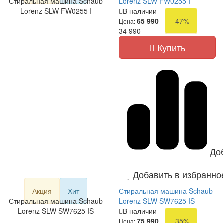
Стиральная машина Schaub
Lorenz SLW FW0255 I
Lorenz SLW FW0255 I
В наличии
65 990
-47%
Цена:
34 990
Купить
До
Добавить в избранно
Акция
Хит
Стиральная машина Schaub
Стиральная машина Schaub
Lorenz SLW SW7625 IS
Lorenz SLW SW7625 IS
В наличии
75 990
-35%
Цена: