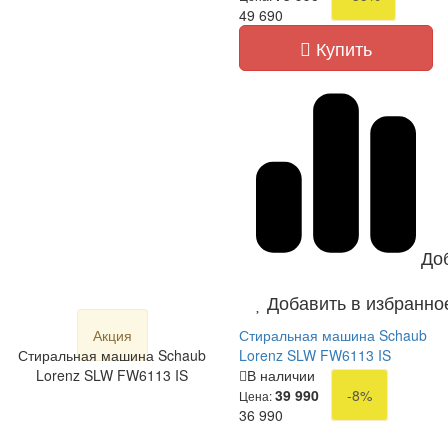
49 690
Купить
До
Добавить в избранно
Акция
Стиральная машина Schaub
Стиральная машина Schaub
Lorenz SLW FW6113 IS
Lorenz SLW FW6113 IS
В наличии
39 990
-8%
Цена:
36 990