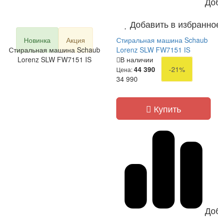
До
Добавить в избранно
Новинка
Акция
Стиральная машина Schaub
Стиральная машина Schaub
Lorenz SLW FW7151 IS
Lorenz SLW FW7151 IS
В наличии
44 390
-21%
Цена:
34 990
Купить
До