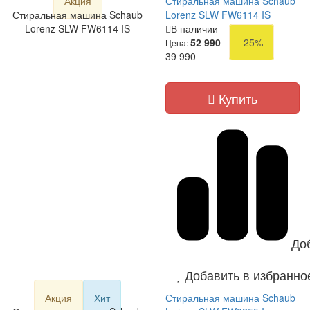
Акция
Стиральная машина Schaub
Стиральная машина Schaub
Lorenz SLW FW6114 IS
Lorenz SLW FW6114 IS
В наличии
52 990
-25%
Цена:
39 990
Купить
До
Добавить в избранно
Акция
Хит
Стиральная машина Schaub