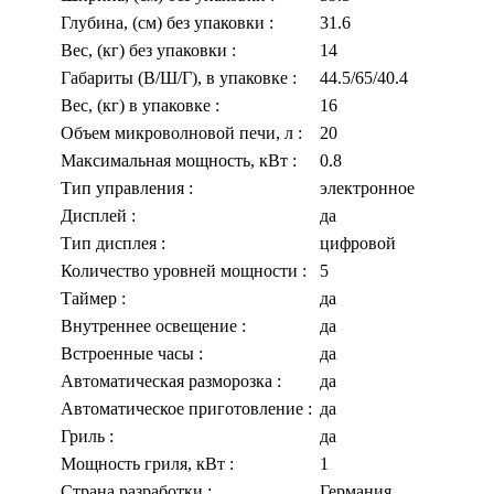
Глубина, (см) без упаковки
:
31.6
Вес, (кг) без упаковки
:
14
Габариты (В/Ш/Г), в упаковке
:
44.5/65/40.4
Вес, (кг) в упаковке
:
16
Объем микроволновой печи, л
:
20
Максимальная мощность, кВт
:
0.8
Тип управления
:
электронное
Дисплей
:
да
Тип дисплея
:
цифровой
Количество уровней мощности
:
5
Таймер
:
да
Внутреннее освещение
:
да
Встроенные часы
:
да
Автоматическая разморозка
:
да
Автоматическое приготовление
:
да
Гриль
:
да
Мощность гриля, кВт
:
1
Страна разработки
:
Германия