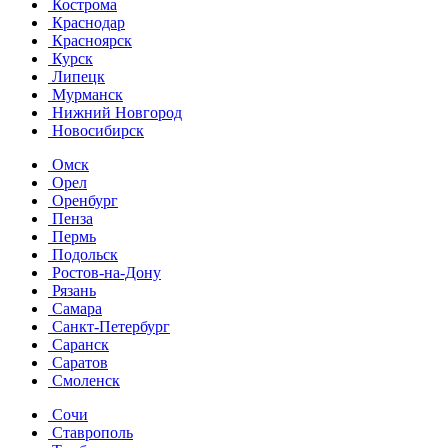
Кострома
Краснодар
Красноярск
Курск
Липецк
Мурманск
Нижний Новгород
Новосибирск
Омск
Орел
Оренбург
Пенза
Пермь
Подольск
Ростов-на-Дону
Рязань
Самара
Санкт-Петербург
Саранск
Саратов
Смоленск
Сочи
Ставрополь