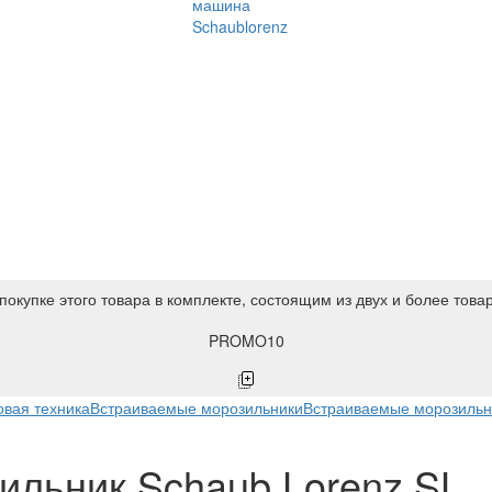
машина
Schaublorenz
покупке этого товара в комплекте, состоящим из двух и более това
PROMO10
вая техника
Встраиваемые морозильники
Встраиваемые морозильн
ильник Schaub Lorenz SL