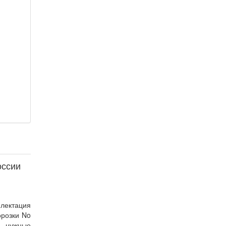
оссии
лектация
орозки No
ь нужные