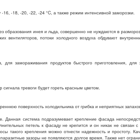
16, -18, -20, -22, -24 °C, а также режим интенсивной заморозки.
ез образования инея и льда, совершенно не нуждаются в размороз
их вентиляторов, потоки холодного воздуха обдувают внутренн
в, для замораживания продуктов быстрого приготовления, для 
 сигнала тревоги будет гореть красным цветом.
реннюю поверхность холодильника от грибка и неприятных запахо
ие. Данная система подразумевает крепление фасада непосредс
олнительных петель к фасаду не крепится и он никак не связан с
юсы такого крепления можно отнести надежность и простоту. Ка
 паразитные зазоры не появляются долгое время. Также нет огран