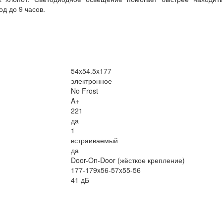
д до 9 часов.
54x54.5x177
электронное
No Frost
A+
221
да
1
встраиваемый
да
Door-On-Door (жёсткое крепление)
177-179x56-57x55-56
41 дБ