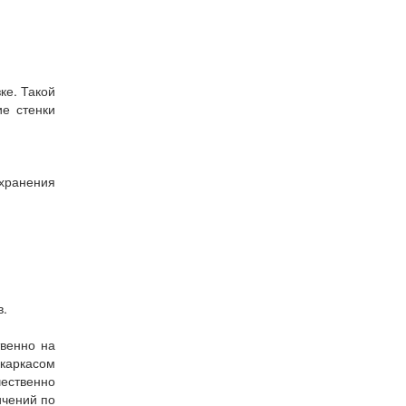
ке. Такой
ие стенки
хранения
в.
твенно на
 каркасом
чественно
ичений по