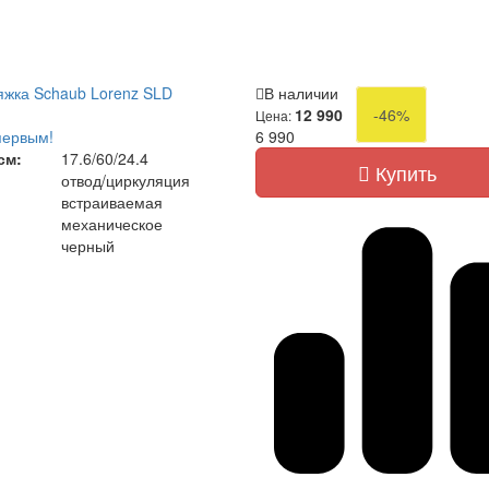
жка Schaub Lorenz SLD
В наличии
12 990
-46%
Цена:
первым!
6 990
см:
17.6/60/24.4
Купить
отвод/циркуляция
встраиваемая
механическое
черный