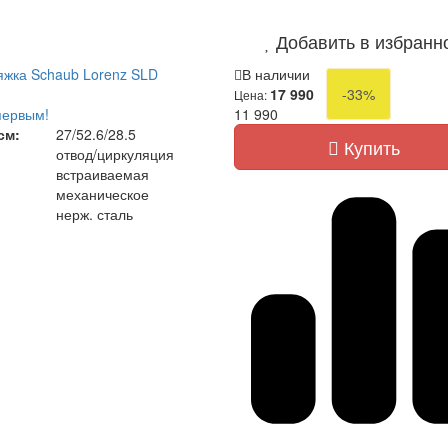
Добавить в избранн
жка Schaub Lorenz SLD
В наличии
17 990
-33%
Цена:
первым!
11 990
см:
27/52.6/28.5
Купить
отвод/циркуляция
встраиваемая
механическое
нерж. сталь