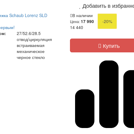
Добавить в избранн
жка Schaub Lorenz SLD
В наличии
17 990
-20%
Цена:
первым!
14 440
см:
27/52.6/28.5
отвод/циркуляция
Купить
встраиваемая
механическое
черное стекло