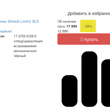
Добавить в избранн
жка Schaub Lorenz SLD
В наличии
17 990
-28%
Цена:
первым!
12 990
см:
17.2/52.6/28.5
Купить
отвод/циркуляция
встраиваемая
механическое
чёрный