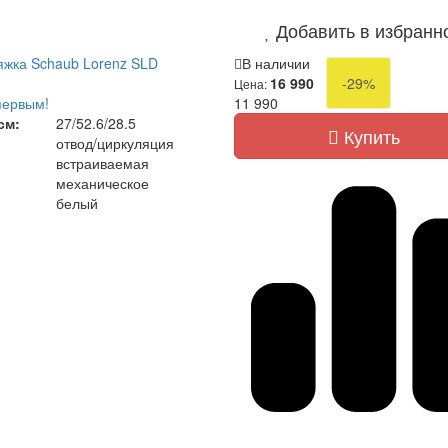
Добавить в избранн
жка Schaub Lorenz SLD
В наличии
16 990
-29%
Цена:
первым!
11 990
см:
27/52.6/28.5
Купить
отвод/циркуляция
встраиваемая
механическое
белый