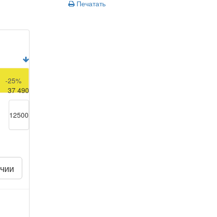
Печатать
49 990
-25%
37 490
12500
чии