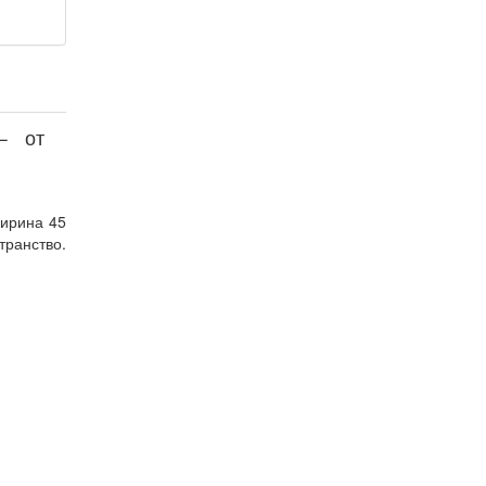
– от
ширина 45
транство.