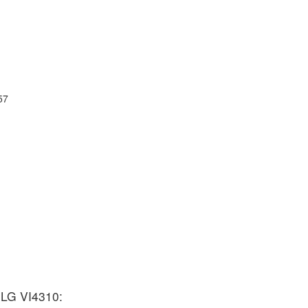
57
LG VI4310: