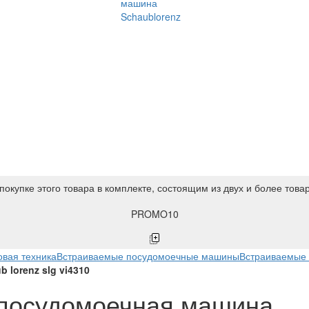
машина
Schaublorenz
покупке этого товара в комплекте, состоящим из двух и более това
PROMO10
вая техника
Встраиваемые посудомоечные машины
Встраиваемые 
lorenz slg vi4310
 посудомоечная машина