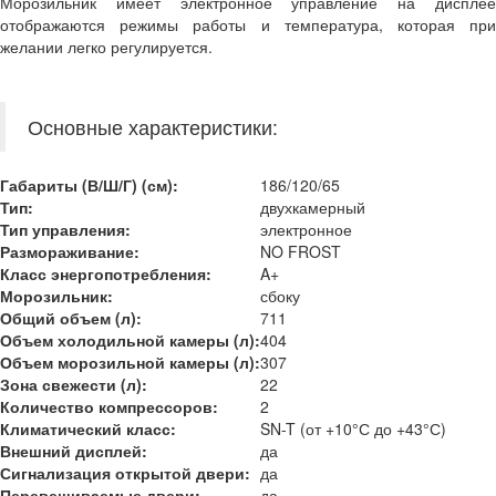
Морозильник имеет электронное управление на дисплее
отображаются режимы работы и температура, которая при
желании легко регулируется.
Основные характеристики:
Габариты (В/Ш/Г) (см):
186/120/65
Тип:
двухкамерный
Тип управления:
электронное
Размораживание:
NO FROST
Класс энергопотребления:
A+
Морозильник:
сбоку
Общий объем (л):
711
Объем холодильной камеры (л):
404
Объем морозильной камеры (л):
307
Зона свежести (л):
22
Количество компрессоров:
2
Климатический класс:
SN-T (от +10°С до +43°С)
Внешний дисплей:
да
Сигнализация открытой двери:
да
Перевешиваемые двери:
да