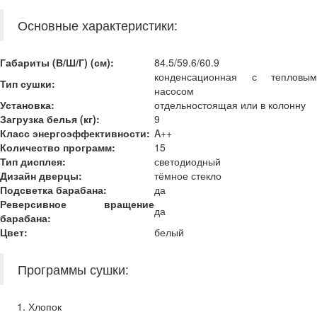
Основные характеристики:
Габариты (В/Ш/Г) (см):
84.5/59.6/60.9
конденсационная с тепловым
Тип сушки:
насосом
Установка:
отдельностоящая или в колонну
Загрузка белья (кг):
9
Класс энергоэффективности:
A++
Количество программ:
15
Тип дисплея:
светодиодный
Дизайн дверцы
:
тёмное стекло
Подсветка барабана
:
да
Реверсивное вращение
да
барабана
:
Цвет:
белый
Программы сушки:
Хлопок