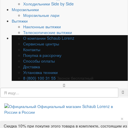
Холодильники Side by Side
Морозильники
Морозильные лари
Вытяжки
Наклонные вытяжки
Телескопические вытяжки
О компании Schaub Lorenz
Сервисные центры
Контакты
Покупка в рассрочку
Способы оплаты
Доставка
Установка техники
8 (800) 100 31 55
Звонок бесплатный
×
Скидка 10% при покупке этого товара в комплекте, состоящим из