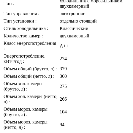
холодильник с морозильником,
Тип
:
двухкамерный
Тип управления
:
электронное
Тип установки
:
отдельно стоящий
Стиль холодильника
:
Классический
Количество камер
:
двухкамерный
Класс энергопотребления
A++
:
Энергопотребление,
274
кВтч/год
:
Объем общий (брутто, л)
:
379
Объем общий (нетто, л)
:
360
Объем хол. камеры
275
(брутто, л)
:
Объем хол. камеры (нетто,
266
л)
:
Объем мороз. камеры
104
(брутто, л)
:
Объем мороз. камеры
94
(нетто, л)
: