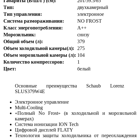
Габариты (В/Ш/Г) (см):
201/59.5/65
Тип:
двухкамерный
Тип управления:
электронное
Система размораживания:
NO FROST
Класс энергопотребления:
A++
Морозильник:
снизу
Общий объем (л):
379
Объем холодильной камеры
(л):
275
Объем морозильной камеры (л):
104
Количество компрессоров:
1
Цвет:
белый
Основные преимущества Schaub Lorenz
SLUS379W4E
Электронное управление
Multi-Cooling
«Полный No Frost» (в холодильной и морозильной
камерах)
Система ионизации ION Tech
Цифровой дисплей FLATY
Технология защиты холодильника от переохлаждения