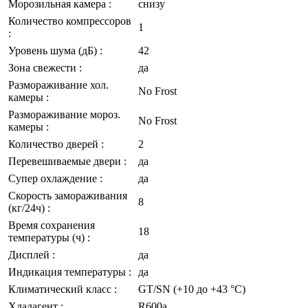
Морозильная камера
:
снизу
Количество компрессоров
1
:
Уровень шума (дБ)
:
42
Зона свежести
:
да
Размораживание хол.
No Frost
камеры
:
Размораживание мороз.
No Frost
камеры
:
Количество дверей
:
2
Перевешиваемые двери
:
да
Супер охлаждение
:
да
Скорость замораживания
8
(кг/24ч)
:
Время сохранения
18
температуры (ч)
:
Дисплей
:
да
Индикация температуры
:
да
Климатический класс
:
GT/SN (+10 до +43 °C)
Хладагент
:
R600a