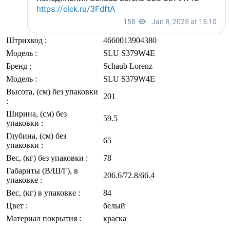
Штрихкод
:
4660013904380
Модель
:
SLU S379W4E
Бренд
:
Schaub Lorenz
Модель
:
SLU S379W4E
Высота, (см) без упаковки
201
:
Ширина, (см) без
59.5
упаковки
:
Глубина, (см) без
65
упаковки
:
Вес, (кг) без упаковки
:
78
Габариты (В/Ш/Г), в
206.6/72.8/66.4
упаковке
:
Вес, (кг) в упаковке
:
84
Цвет
:
белый
Материал покрытия
:
краска