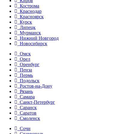
Киров
Кострома
Краснодар
Красноярск
Курск
Липецк
Мурманск
Нижний Новгород
Новосибирск
Омск
Орел
Оренбург
Пенза
Пермь
Подольск
Ростов-на-Дону
Рязань
Самара
Санкт-Петербург
Саранск
Саратов
Смоленск
Сочи
Ставрополь