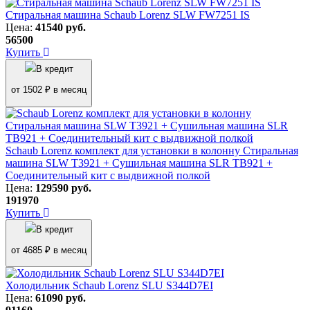
Стиральная машина Schaub Lorenz SLW FW7251 IS
Цена:
41540
руб.
56500
Купить
В кредит
от 1502 ₽ в месяц
Schaub Lorenz комплект для установки в колонну Cтиральная
машина SLW T3921 + Cушильная машина SLR TB921 +
Cоединительный кит c выдвижной полкой
Цена:
129590
руб.
191970
Купить
В кредит
от 4685 ₽ в месяц
Холодильник Schaub Lorenz SLU S344D7EI
Цена:
61090
руб.