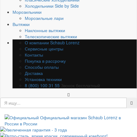
Холодильники Side by Side
Морозильники
Морозильные лари
Вытяжки
Наклонные вытяжки
Телескопические вытяжки
О компании Schaub Lorenz
Сервисные центры
Контакты
Покупка в рассрочку
Способы оплаты
Доставка
Установка техники
8 (800) 100 31 55
Звонок бесплатный