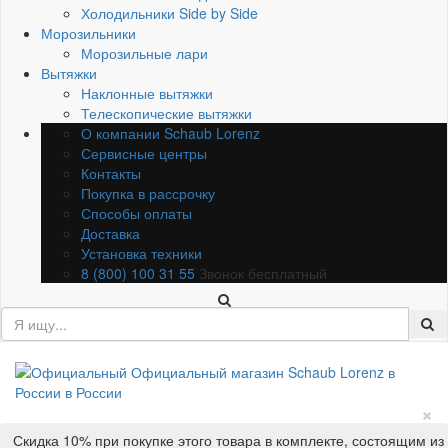
Холодильники Side by Side
Морозильники
Морозильные лари
Вытяжки
Наклонные вытяжки
Телескопические вытяжки
О компании Schaub Lorenz
Сервисные центры
Контакты
Покупка в рассрочку
Способы оплаты
Доставка
Установка техники
8 (800) 100 31 55
Звонок бесплатный
×
Скидка 10% при покупке этого товара в комплекте, состоящим из