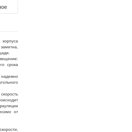
ное
 корпуса
заметна,
щади.
свещение:
го срока
н надежно
угольного
 скорость
роисходит
ркуляции
исимо от
скорости,