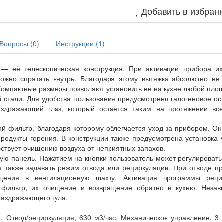
Добавить в избран
Вопросы (
0
)
Инструкции (
1
)
— её телескопическая конструкция. При активации прибора их
ожно спрятать внутрь. Благодаря этому вытяжка абсолютно не 
омпактные размеры позволяют установить её на кухне любой пло
 стали. Для удобства пользования предусмотрено галогеновое о
здражающий глаз, который остаётся таким на протяжении все
 фильтр, благодаря которому облегчается уход за прибором. О
родукты горения. В конструкции также предусмотрена установка 
бствует очищению воздуха от неприятных запахов.
ую панель. Нажатием на кнопки пользователь может регулировать
а также задавать режим отвода или рециркуляции. При отводе п
щения в вентиляционную шахту. Активация программы реци
 фильтр, их очищение и возвращение обратно в кухню. Незав
раздражающего гула.
, Отвод/рециркуляция, 630 м3/час, Механическое управление, 3 