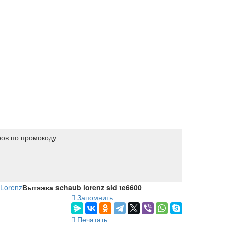
ров по промокоду
Lorenz
Вытяжка schaub lorenz sld te6600
Запомнить
Печатать